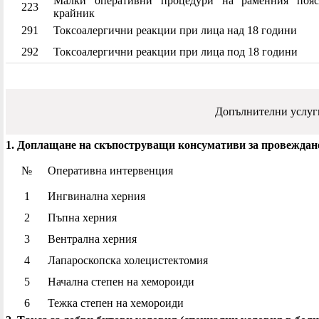
Малки оперативни процедури на раменния поя
223
крайник
291
Токсоалергични реакции при лица над 18 години
292
Токсоалергични реакции при лица под 18 години
Допълнителни услу
1. Доплащане на скъпоструващи консумативи за провеждане
№
Оперативна интервенция
1
Ингвинална херния
2
Пъпна херния
3
Вентрална херния
4
Лапароскопска холецистектомия
5
Начална степен на хемороиди
6
Тежка степен на хемороиди