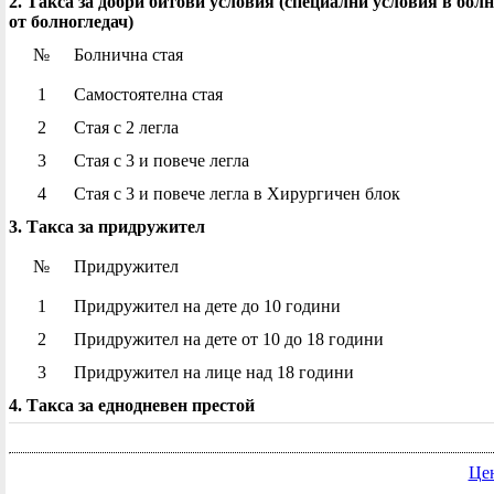
2. Такса за добри битови условия (специални условия в бол
от болногледач)
№
Болнична стая
1
Самостоятелна стая
2
Стая с 2 легла
3
Стая с 3 и повече легла
4
Стая с 3 и повече легла в Хирургичен блок
3. Такса за придружител
№
Придружител
1
Придружител на дете до 10 години
2
Придружител на дете от 10 до 18 години
3
Придружител на лице над 18 години
4. Такса за еднодневен престой
Це