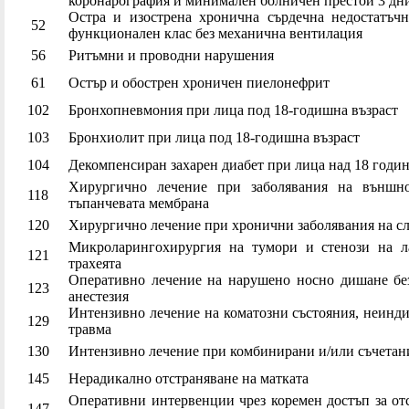
коронарография и минимален болничен престой 3 дн
Остра и изострена хронична сърдечна недостатъч
52
функционален клас без механична вентилация
56
Ритъмни и проводни нарушения
61
Остър и обострен хроничен пиелонефрит
102
Бронхопневмония при лица под 18-годишна възраст
103
Бронхиолит при лица под 18-годишна възраст
104
Декомпенсиран захарен диабет при лица над 18 годи
Хирургично лечение при заболявания на външн
118
тъпанчевата мембрана
120
Хирургично лечение при хронични заболявания на с
Микроларингохирургия на тумори и стенози на л
121
трахеята
Оперативно лечение на нарушено носно дишане бе
123
анестезия
Интензивно лечение на коматозни състояния, неинд
129
травма
130
Интензивно лечение при комбинирани и/или съчетан
145
Нерадикално отстраняване на матката
Оперативни интервенции чрез коремен достъп за от
147