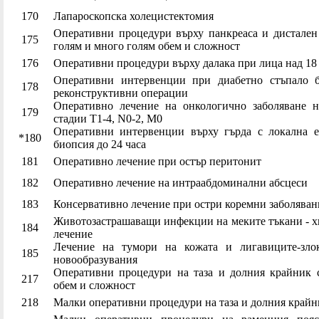
170
Лапароскопска холецистектомия
Оперативни процедури върху панкреаса и дистален
175
голям и много голям обем и сложност
176
Оперативни процедури върху далака при лица над 18
Оперативни интервенции при диабетно стъпало б
178
реконструктивни операции
Оперативно лечение на онкологично заболяване н
179
стадии Т1-4, N0-2, М0
Оперативни интервенции върху гърда с локална е
*180
биопсия до 24 часа
181
Оперативно лечение при остър перитонит
182
Оперативно лечение на интраабдоминални абсцеси
183
Консервативно лечение при остри коремни заболяван
Животозастрашаващи инфекции на меките тъкани - 
184
лечение
Лечение на тумори на кожата и лигавиците-злок
185
новообразувания
Оперативни процедури на таза и долния крайник 
217
обем и сложност
218
Малки оперативни процедури на таза и долния крайн