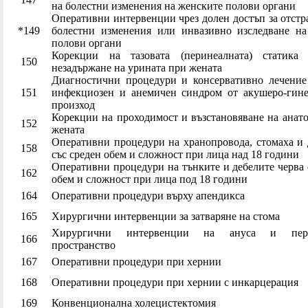
на болестни изменения на женските полови органи
Оперативни интервенции чрез долен достъп за отстр
*149
болестни изменения или инвазивно изследване на
полови органи
Корекции на тазовата (перинеалната) статика
150
незадържане на урината при жената
Диагностични процедури и консервативно лечение
151
инфекциозен и анемичен синдром от акушеро-гине
произход
Корекции на проходимост и възстановяване на анат
152
жената
Оперативни процедури на хранопровода, стомаха и
158
със среден обем и сложност при лица над 18 години
Оперативни процедури на тънките и дебелите черва 
162
обем и сложност при лица под 18 години
164
Оперативни процедури върху апендикса
165
Хирургични интервенции за затваряне на стома
Хирургични интервенции на ануса и пери
166
пространство
167
Оперативни процедури при хернии
168
Оперативни процедури при хернии с инкарцерация
169
Конвенционална холецистектомия