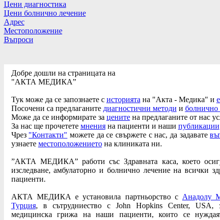
Цени диагностика
Цени болнично лечение
Адрес
Местоположение
Въпроси
Добре дошли на страницата на
"АКТА МЕДИКА”
Тук може да се запознаете с
историята
на "Акта - Медика" и
Посочени са предлаганите
диагностични методи
и
болнично 
Може да се информирате за
цените
на предлаганите от нас ус
За нас ще прочетете
мнения
на пациенти и наши
публикации
Чрез
"Контакти"
можете да се свържете с нас, да задавате
въ
узнаете
местоположението
на клиниката ни.
”АКТА МЕДИКА” работи със Здравната каса, което осиг
изследване, амбулаторно и болнично лечение на всички з
пациенти.
АКТА МЕДИКА e установила партньорство с
Анадолу М
Турция
, в сътрудниество с John Hopkins Center, USA,
медицинска грижа на наши пациенти, които се нуждая