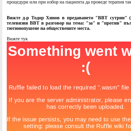
процедури или при избор на пациента да проведе терапия та
Вижте д-р Тодор Хинов в предаването "BBT сутрин" (26
телевизия BBT в разговор на тема: "за" и "против" пъл
тютюнопушене на обществените места.
Вижте тук