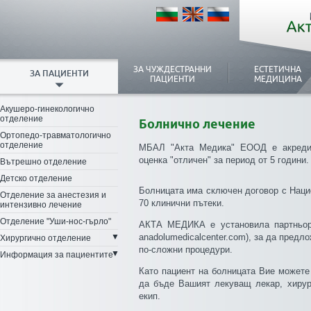
ЗА ЧУЖДЕСТРАННИ
ЕСТЕТИЧНА
ЗА ПАЦИЕНТИ
ПАЦИЕНТИ
МЕДИЦИНА
Акушеро-гинекологично
отделение
Болнично лечение
Ортопедо-травматологично
отделение
МБАЛ "Акта Медика" ЕООД е акредит
оценка "отличен" за период от 5 години.
Вътрешно отделение
Детско отделение
Болницата има сключен договор с Наци
Отделение за анестезия и
70 клинични пътеки.
интензивно лечение
Отделение "Уши-нос-гърло"
АКТА МЕДИКА е установила партньо
▼
anadolumedicalcenter.com), за да предл
Хирургично отделение
по-сложни процедури.
▼
Информация за пациентите
Като пациент на болницата Вие можете
да бъде Вашият лекуващ лекар, хирург
екип.