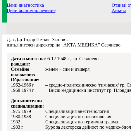
Цени диагностика
Отзиви о
Цени болнично лечение
Анкета
Д-р Д-р Тодор Петков Хинов -
изпълнителен директор на „АКТА МЕДИКА” Севлиево
Дата и място на
05.12.1948 г., гр. Севлиево
раждане:
Семейно
женен – син и дъщеря
положение:
Образование:
1962-1966 г
– средно-политехническо /гимназия/ гр. С
1968-1974 г
– Висш медицински институт гр. Пловди
Допълнителни
специализации:
1975-1979
Специализация анестезиология
1980-1988
Специализация по токсикология
1982 г
Специализация по термична травма
1983 г
Курс за лекторска дейност по медико-би