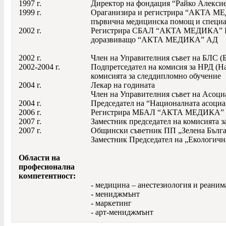
1997 г.
Директор на фондация “Райко Алексие
1999 г.
Ораганизира и регистрира “АКТА МЕ
първична медицинска помощ и специ
2002 г.
Регистрира СБАЛ “АКТА МЕДИКА” ЕОО
доразвиващо “АКТА МЕДИКА” АД
2002 г.
Член на Управителния съвет на БЛС (
2002-2004 г.
Подпретседател на комисия за НРД (Н
комисията за следдипломно обучение
2004 г.
Лекар на годината
Член на Управителния съвет на Асоци
2004 г.
Председател на “Националната асоци
2006 г.
Регистрира МБАЛ “АКТА МЕДИКА” ЕО
2007 г.
Заместник председател на комисията 
2007 г.
Общински съветник ПП „Зелена Българи
Заместник Председател на „Екологичн
Области на
професионална
компетентност:
- медицина – анестезиология и реаним
- мениджмънт
- маркетинг
- арт-мениджмънт