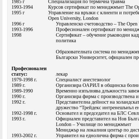
1985 г
Специализация по термична травма
1993-1994
Курсов сертификат по мениджмънт The Ope
1995 г
Управление на връзки с клиенти и потреб
Open University, London
1996 г
Управленско счетоводство – The Open U
1993-1996
Професионален сертификат по мениджм
1998
Сертификат – обучение ръководни кадр
политика
Образователната система по мениджм
Български Университет, официален пре
Професионален
статус:
лекар
1979-1998 г.
Специалист анестезиолог
1989 г.
Организира ОАРИЛ в общинска болни
1989-1990
Временно изпълнява длъжността заве
1990 г.
Организира фирма с производствена и
1992 г.
Представителна дейност на холандска
дружество “Трейдекс интренешънъл ен
1992-1998 г.
Основател и председател на БЛС Севл
1993 г.
Официален представител на Нов Българ
London – Училище по мениджмънт
Мениджър на локалния център по дис
1993-2002 г.
Управител на еднолична фирма с прои