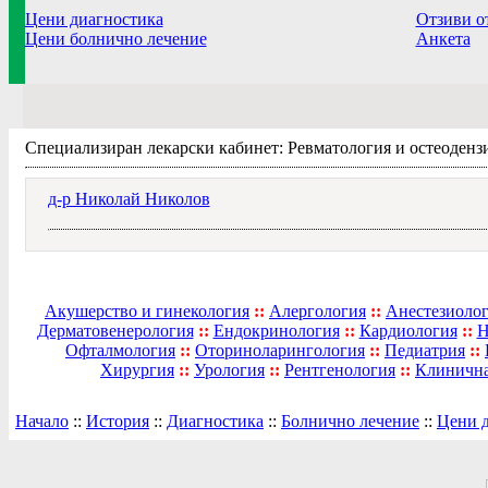
Цени диагностика
Отзиви о
Цени болнично лечение
Анкета
Специализиран лекарски кабинет: Ревматология и остеоденз
д-р Николай Николов
Акушерство и гинекология
::
Алергология
::
Анестезиолог
Дерматовенерология
::
Ендокринология
::
Кардиология
::
Н
Офталмология
::
Оториноларингология
::
Педиатрия
::
Хирургия
::
Урология
::
Рентгенология
::
Клинична
Начало
::
История
::
Диагностика
::
Болнично лечение
::
Цени 