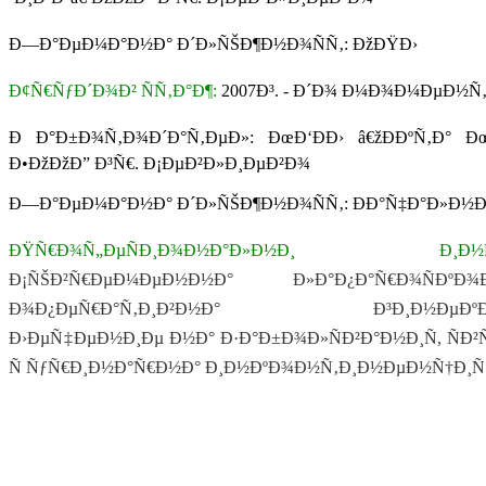
Ð—Ð°ÐµÐ¼Ð°Ð½Ð° Ð´Ð»ÑŠÐ¶Ð½Ð¾ÑÑ‚: ÐžÐŸÐ›
Ð¢Ñ€ÑƒÐ´Ð¾Ð² ÑÑ‚Ð°Ð¶:
2007Ð³. - Ð´Ð¾ Ð¼Ð¾Ð¼ÐµÐ½Ñ
Ð Ð°Ð±Ð¾Ñ‚Ð¾Ð´Ð°Ñ‚ÐµÐ»: ÐœÐ‘ÐÐ› â€žÐÐºÑ‚Ð° ÐœÐ
Ð•ÐžÐžÐ” Ð³Ñ€. Ð¡ÐµÐ²Ð»Ð¸ÐµÐ²Ð¾
Ð—Ð°ÐµÐ¼Ð°Ð½Ð° Ð´Ð»ÑŠÐ¶Ð½Ð¾ÑÑ‚: ÐÐ°Ñ‡Ð°Ð»Ð½Ð¸
ÐŸÑ€Ð¾Ñ„ÐµÑÐ¸Ð¾Ð½Ð°Ð»Ð½Ð¸ Ð¸Ð½Ñ‚Ðµ
Ð¡ÑŠÐ²Ñ€ÐµÐ¼ÐµÐ½Ð½Ð° Ð»Ð°Ð¿Ð°Ñ€Ð¾ÑÐºÐ¾Ð¿
Ð¾Ð¿ÐµÑ€Ð°Ñ‚Ð¸Ð²Ð½Ð° Ð³Ð¸Ð½ÐµÐºÐ¾Ð»
Ð›ÐµÑ‡ÐµÐ½Ð¸Ðµ Ð½Ð° Ð·Ð°Ð±Ð¾Ð»ÑÐ²Ð°Ð½Ð¸Ñ, ÑÐ²
Ñ ÑƒÑ€Ð¸Ð½Ð°Ñ€Ð½Ð° Ð¸Ð½ÐºÐ¾Ð½Ñ‚Ð¸Ð½ÐµÐ½Ñ†Ð¸Ñ