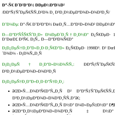
Ð”-Ñ€ Ð˜Ð²Ð°Ð½ ÐÐµÐ½ÐºÐ¾Ð²
/ÐÐºÑƒÑˆÐµÑ€ÑÑ‚Ð²Ð¾ Ð¸ Ð³Ð¸Ð½ÐµÐºÐ¾Ð»Ð¾Ð³Ð¸Ñ/
Ð˜Ð¼Ðµ:
Ð”-Ñ€ Ð˜Ð²Ð°Ð½ ÐœÐ¸Ñ…Ð°Ð¹Ð»Ð¾Ð² ÐÐµÐ½Ð
Ð—Ð°Ð²ÑŠÑ€ÑˆÐ¸Ð» Ð¼ÐµÐ´Ð¸Ñ†Ð¸Ð½Ð°
Ð¿Ñ€ÐµÐ· 19
Ð’ÐœÐ£ Ð³Ñ€. Ð¡Ñ‚. Ð—Ð°Ð³Ð¾Ñ€Ð°
Ð¡Ð¿ÐµÑ†Ð¸Ð°Ð»Ð¸Ð·Ð¸Ñ€Ð°Ð»
Ð¿Ñ€ÐµÐ· 1998Ð³. Ð² Ð
´Ð¾Ð¼ - Ð¡Ð¾Ñ„Ð¸Ñ
Ð¡Ð¿ÐµÑ†Ð¸Ð°Ð»Ð½Ð¾ÑÑ‚:
ÐÐºÑƒÑˆÐµÑ€Ñ
Ð³Ð¸Ð½ÐµÐºÐ¾Ð»Ð¾Ð³Ð¸Ñ
Ð¡Ð¿ÐµÑ†Ð¸Ð°Ð»Ð¸Ð·Ð°Ñ†Ð¸Ð¸:
â€žÐ•Ñ…Ð¾Ð³Ñ€Ð°Ñ„Ð¸Ñ Ð² Ð°ÐºÑƒÑˆÐµÑ€ÑÑ
Ð³Ð¸Ð½ÐµÐºÐ¾Ð»Ð¾Ð³Ð¸ÑÑ‚Ð°â€;
â€žÐ•Ñ…Ð¾Ð³Ñ€Ð°Ñ„Ð¸Ñ Ð½Ð° Ð¼Ð»ÐµÑ‡Ð½Ð° Ð¶Ð»
â€žÐ“Ð¸Ð½ÐµÐºÐ¾Ð»Ð¾Ð³Ð¸Ñ‡Ð½